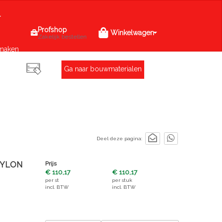
Profshop
Winkelwagen
Zakelijk bestellen
maken
Ga naar bouwmaterialen
Deel deze pagina:
 NYLON
Prijs
€ 110,17
€ 110,17
per
st
per
stuk
incl. BTW
incl. BTW