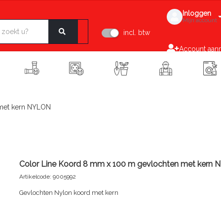
Inloggen
Mijn account
incl. btw
Account aan
 met kern NYLON
Color Line Koord 8 mm x 100 m gevlochten met kern
Artikelcode: 9005992
Gevlochten Nylon koord met kern