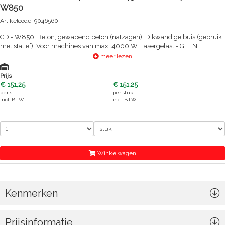
W850
Artikelcode: 9046560
CD - W850, Beton, gewapend beton (natzagen), Dikwandige buis (gebruik
met statief), Voor machines van max. 4000 W, Lasergelast - GEEN
herbezetting mogelijk, V-segment: 30% faster, long-life
meer lezen
Prijs
€ 151,25
€ 151,25
per
st
per
stuk
incl. BTW
incl. BTW
Winkelwagen
Kenmerken
Prijsinformatie