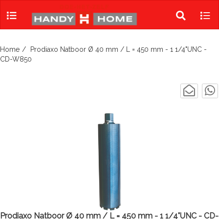
Skip
to
Toggle
Tog
content
search
navi
Home
Prodiaxo Natboor Ø 40 mm / L = 450 mm - 1 1/4"UNC -
CD-W850
Prodiaxo Natboor Ø 40 mm / L = 450 mm - 1 1/4"UNC - CD-