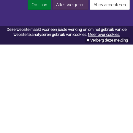
Opslaan
Alles weigeren
Alles accepteren
Contacteer ons
Deze website maakt voor een juiste werking en om het gebruik van de
website te analyseren gebruik van cookies.
Meer over cookies.
Kerkstoel bouwmaterialen
Verberg deze melding
Leopoldlei 54
2220 Heist Op Den Berg
Tel:
015/24.47.26
Fax: 015/24.02.02
info@kerkstoel-bouwmaterialen.be
Openingsuren toonzaal
Werkdagen:
08:00 - 12:00 en 13:00 - 18:00
Zaterdag:
09:00 - 12:00
Openingsuren doe-het-zelf