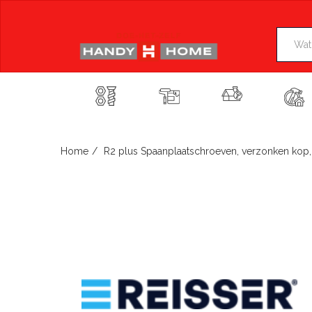
Skip
to
content
Home
R2 plus Spaanplaatschroeven, verzonken kop, TX