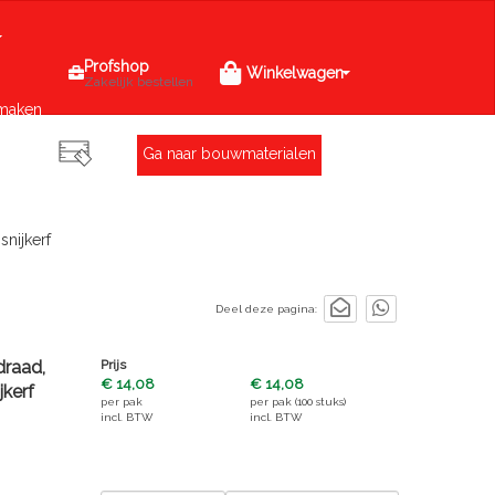
Profshop
Winkelwagen
Zakelijk bestellen
maken
Ga naar bouwmaterialen
snijkerf
Deel deze pagina:
draad,
Prijs
€ 14,08
€ 14,08
jkerf
per
pak
per
pak (100 stuks)
incl. BTW
incl. BTW