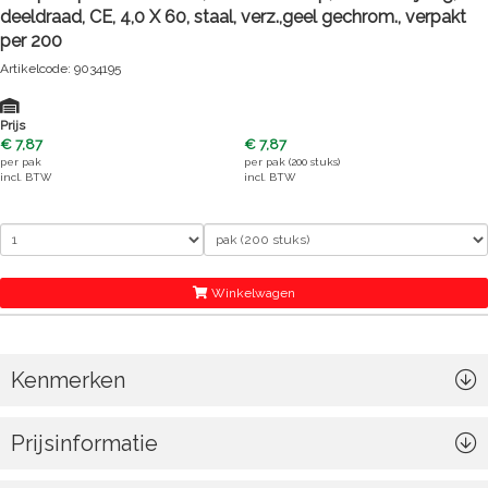
deeldraad, CE, 4,0 X 60, staal, verz.,geel gechrom., verpakt
per 200
Artikelcode: 9034195
Prijs
€ 7,87
€ 7,87
per
pak
per
pak (200 stuks)
incl. BTW
incl. BTW
Winkelwagen
Kenmerken
Prijsinformatie