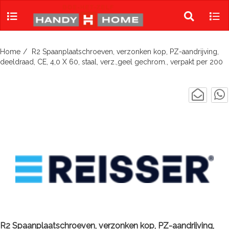
Skip
to
Toggle
Tog
content
search
navi
Home
R2 Spaanplaatschroeven, verzonken kop, PZ-aandrijving,
deeldraad, CE, 4,0 X 60, staal, verz.,geel gechrom., verpakt per 200
R2 Spaanplaatschroeven, verzonken kop, PZ-aandrijving,