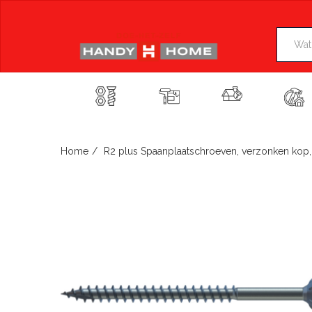
Skip
to
content
Home
R2 plus Spaanplaatschroeven, verzonken kop, TX,