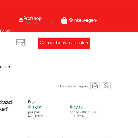
Profshop
Winkelwagen
Zakelijk bestellen
maken
Ga naar bouwmaterialen
nijkerf
Deel deze pagina:
draad,
Prijs
€ 17,12
€ 17,12
kerf
per
pak
per
pak (100 stuks)
incl. BTW
incl. BTW