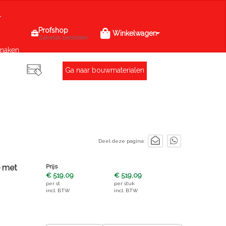
Profshop
Winkelwagen
Zakelijk bestellen
maken
Ga naar bouwmaterialen
Deel deze pagina:
e met
Prijs
€ 519,09
€ 519,09
per
st
per
stuk
incl. BTW
incl. BTW