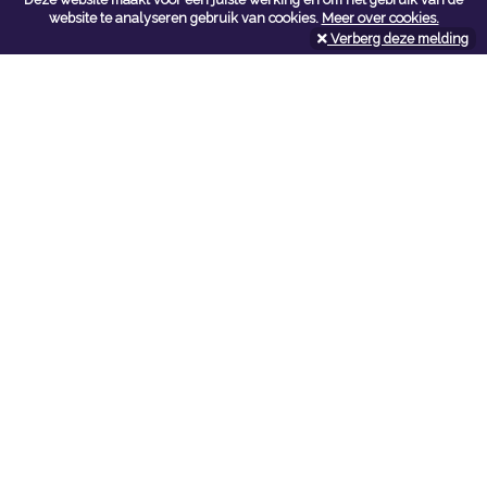
Contacteer ons
website te analyseren gebruik van cookies.
Meer over cookies.
Verberg deze melding
Kerkstoel bouwmaterialen
Leopoldlei 54
2220 Heist Op Den Berg
Tel:
015/24.47.26
Fax: 015/24.02.02
info@kerkstoel-bouwmaterialen.be
Openingsuren toonzaal
Werkdagen:
08:00 - 12:00 en 13:00 - 18:00
Zaterdag:
09:00 - 12:00
Openingsuren doe-het-zelf
Werkdagen:
07:00 - 18:00
Zaterdag:
08:00 - 16:00