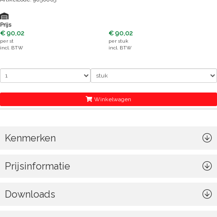
Prijs
€ 90,02
€ 90,02
per
st
per
stuk
incl. BTW
incl. BTW
Winkelwagen
Kenmerken
Prijsinformatie
Downloads