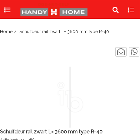
Skip
to
Toggle
Tog
content
search
navi
Home
Schuifdeur rail zwart L= 3600 mm type R-40
Schuifdeur rail zwart L= 3600 mm type R-40
Artikelcode: 9050865