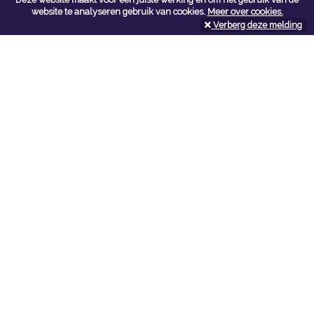
Contacteer ons
website te analyseren gebruik van cookies.
Meer over cookies.
Verberg deze melding
Kerkstoel bouwmaterialen
Leopoldlei 54
2220 Heist Op Den Berg
Tel:
015/24.47.26
Fax: 015/24.02.02
info@kerkstoel-bouwmaterialen.be
Openingsuren toonzaal
Werkdagen:
08:00 - 12:00 en 13:00 - 18:00
Zaterdag:
09:00 - 12:00
Openingsuren doe-het-zelf
Werkdagen:
07:00 - 18:00
Zaterdag:
08:00 - 16:00