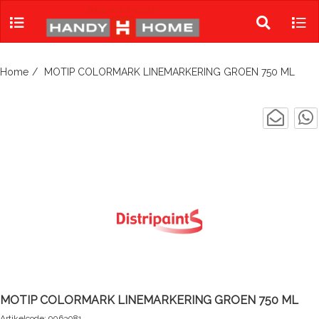
Skip
to
Toggle
Tog
content
search
navi
Home
MOTIP COLORMARK LINEMARKERING GROEN 750 ML
MOTIP COLORMARK LINEMARKERING GROEN 750 ML
Artikelcode: 9063081