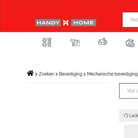
Skip
to
content
Zoeken
Bevestiging
Mechanische bevestigin
Lad