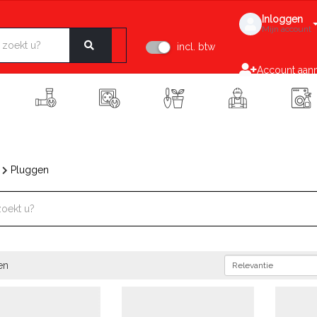
Inloggen
Mijn account
incl. btw
Account aan
g
Pluggen
en