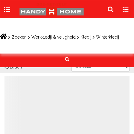
Skip
to
Toggle
Tog
content
search
navi
Zoeken
Werkkledij & veiligheid
Kledij
Winterkledij
Laden