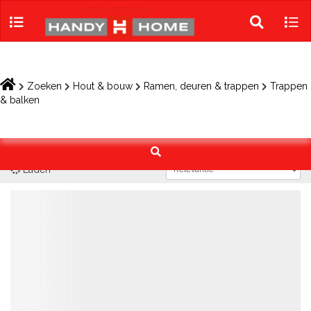
Skip
to
Toggle
Tog
content
search
navi
Zoeken
Hout & bouw
Ramen, deuren & trappen
Trappen
& balken
Laden