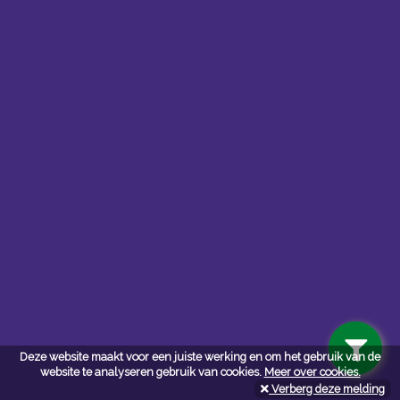
Contacteer ons
Kerkstoel bouwmaterialen
Deze website maakt voor een juiste werking en om het gebruik van de
Leopoldlei 54
website te analyseren gebruik van cookies.
Meer over cookies.
2220 Heist Op Den Berg
Verberg deze melding