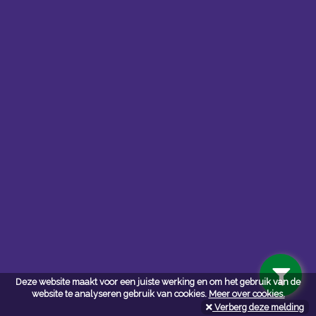
Contacteer ons
Kerkstoel bouwmaterialen
Deze website maakt voor een juiste werking en om het gebruik van de
Leopoldlei 54
website te analyseren gebruik van cookies.
Meer over cookies.
2220 Heist Op Den Berg
Verberg deze melding