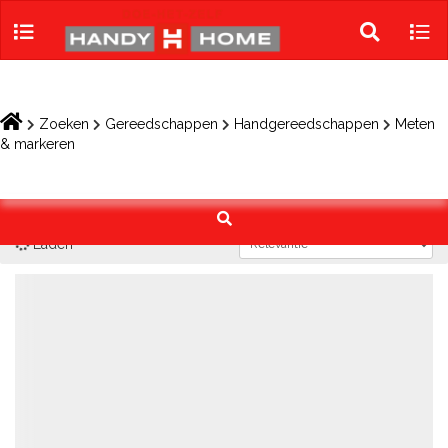
Skip
to
Toggle
Tog
content
search
navi
Zoeken
Gereedschappen
Handgereedschappen
Meten
& markeren
Laden