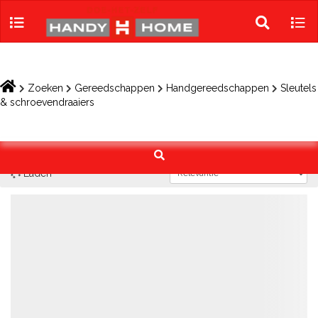
Skip
to
Toggle
Tog
content
search
navi
Zoeken
Gereedschappen
Handgereedschappen
Sleutels
& schroevendraaiers
Laden