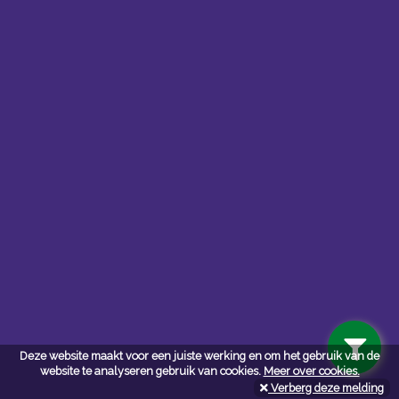
Contacteer ons
Kerkstoel bouwmaterialen
Deze website maakt voor een juiste werking en om het gebruik van de
Leopoldlei 54
website te analyseren gebruik van cookies.
Meer over cookies.
2220 Heist Op Den Berg
Verberg deze melding