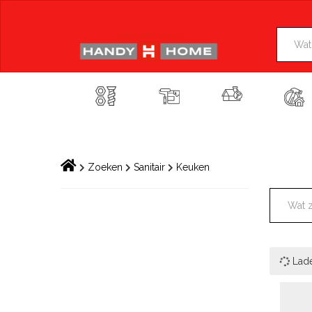
Skip
to
content
Zoeken
Sanitair
Keuken
Lad