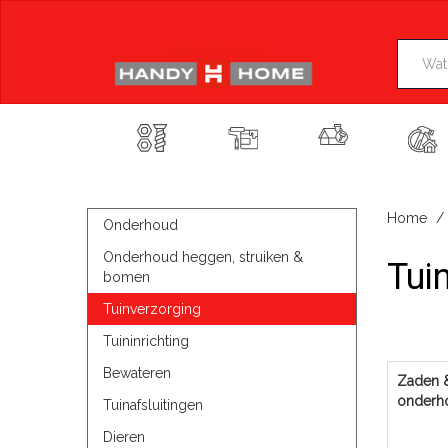
Skip
to
content
Home
Onderhoud
Onderhoud heggen, struiken &
Tui
bomen
Tuinverzorging
Tuininrichting
Bewateren
Zaden 
onderh
Tuinafsluitingen
Dieren