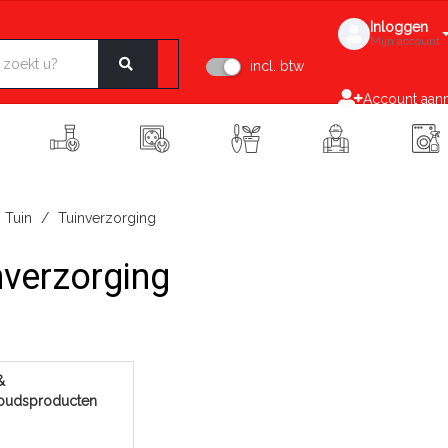
Inloggen
Mijn account
incl. btw
Account aan
Tuin
Tuinverzorging
nverzorging
&
oudsproducten