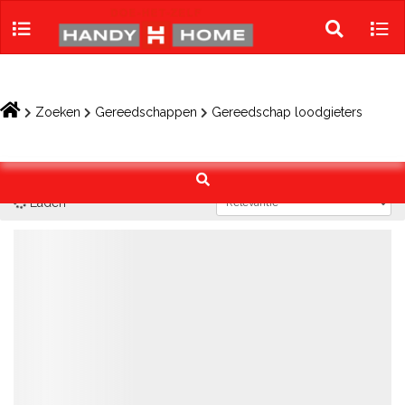
Skip
to
Toggle
Tog
content
search
navi
Zoeken
Gereedschappen
Gereedschap loodgieters
Laden