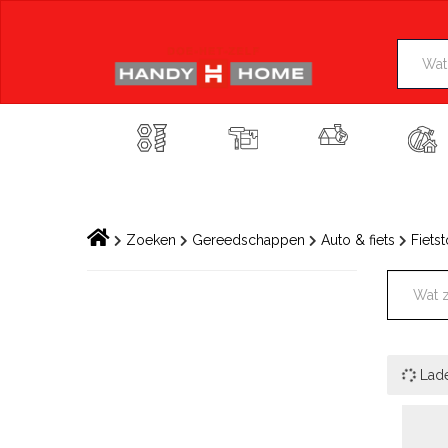
Skip
to
content
Zoeken
Gereedschappen
Auto & fiets
Fiets
Lad