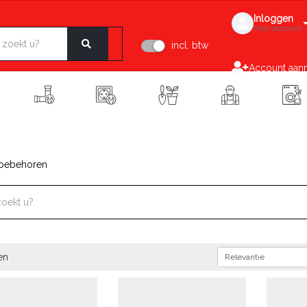
Inloggen
Mijn account
incl. btw
Account aan
toebehoren
en