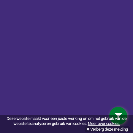
Contacteer ons
Kerkstoel bouwmaterialen
Deze website maakt voor een juiste werking en om het gebruik van de
Leopoldlei 54
website te analyseren gebruik van cookies.
Meer over cookies.
2220 Heist Op Den Berg
Verberg deze melding