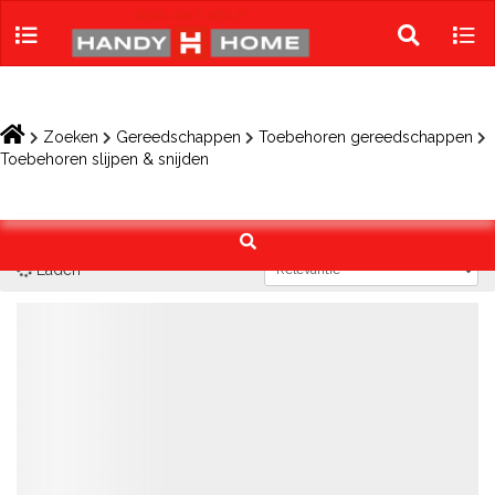
Skip
to
Toggle
Tog
content
search
navi
Zoeken
Gereedschappen
Toebehoren gereedschappen
Toebehoren slijpen & snijden
Laden