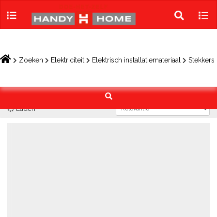
Skip
to
Toggle
Tog
content
search
navi
Zoeken
Elektriciteit
Elektrisch installatiemateriaal
Stekkers
Laden