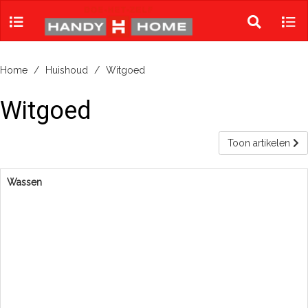
Skip
to
Toggle
Tog
content
search
navi
Home
Huishoud
Witgoed
Witgoed
Toon artikelen
Wassen