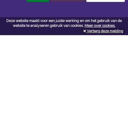
Deze website maakt voor een juiste werking en om het gebruik van de
website te analyseren gebruik van cookies.
Meer over cookies.
Verberg deze melding
Contacteer ons
Kerkstoel bouwmaterialen
Leopoldlei 54
2220 Heist Op Den Berg
Tel:
015/24.47.26
Fax: 015/24.02.02
info@kerkstoel-bouwmaterialen.be
Openingsuren toonzaal
Werkdagen: