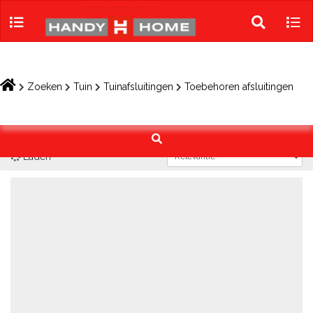
Skip
to
Toggle
Tog
content
search
navi
Zoeken
Tuin
Tuinafsluitingen
Toebehoren afsluitingen
Laden