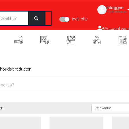
Inloggen
Mijn account
incl. btw
Account aan
houdsproducten
en