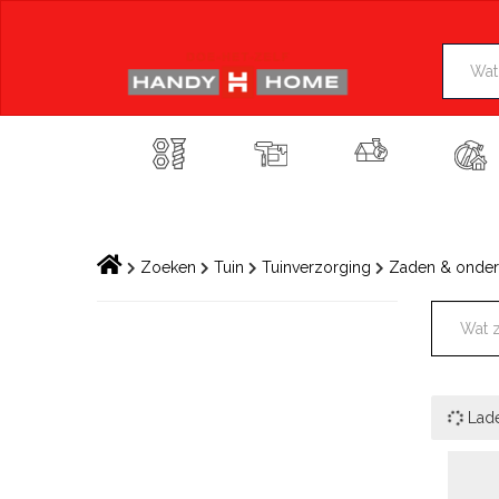
Skip
to
content
Zoeken
Tuin
Tuinverzorging
Zaden & onder
Lad