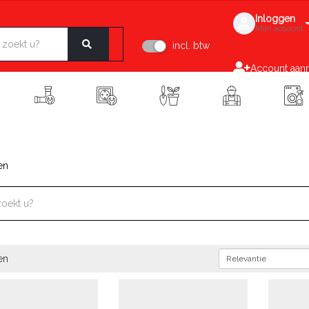
Inloggen
Mijn account
incl. btw
Account aan
en
en