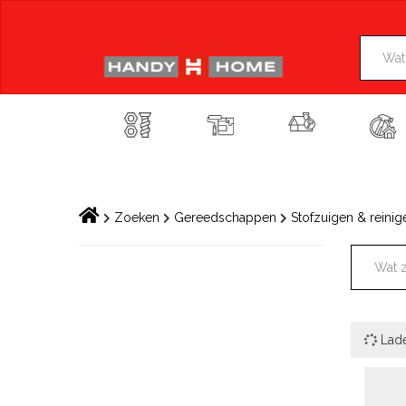
Skip
to
content
Zoeken
Gereedschappen
Stofzuigen & reinig
Lad