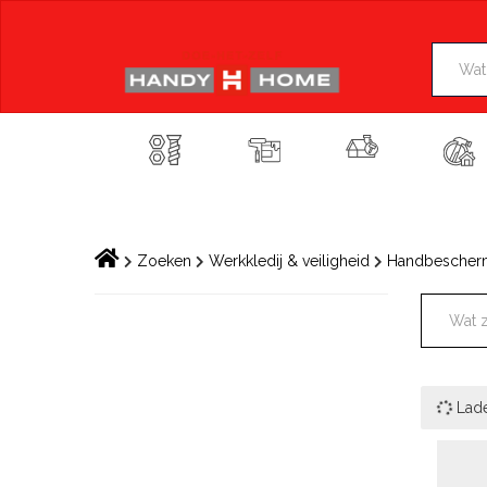
Skip
to
content
Zoeken
Werkkledij & veiligheid
Handbescher
Lad