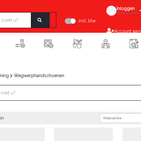
Inloggen
Mijn account
incl. btw
Account aan
ming
Wegwerphandschoenen
en