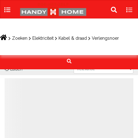
Skip
to
Toggle
Tog
content
search
navi
Zoeken
Elektriciteit
Kabel & draad
Verlengsnoer
Laden