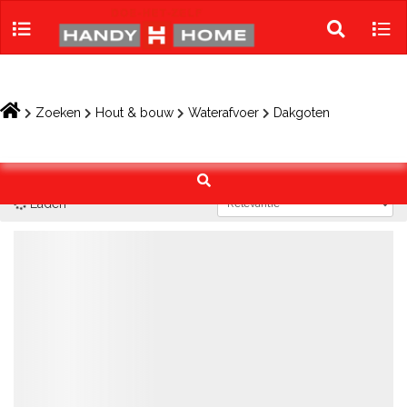
Skip
to
Toggle
Tog
content
search
navi
Zoeken
Hout & bouw
Waterafvoer
Dakgoten
Laden