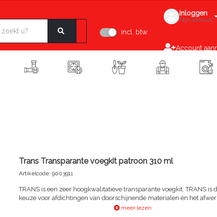
Inloggen
Mijn account
incl. btw
Account aan
Trans Transparante voegkit patroon 310 ml
Artikelcode: 9003911
TRANS is een zeer hoogkwalitatieve transparante voegkit. TRANS is 
keuze voor afdichtingen van doorschijnende materialen én het afwe
overgangsvoegen tussen verschillend gekleurde materialen. TRANS
meer lezen
tot de topklasse in transparante afwerkingskitten:· goede verlijming 