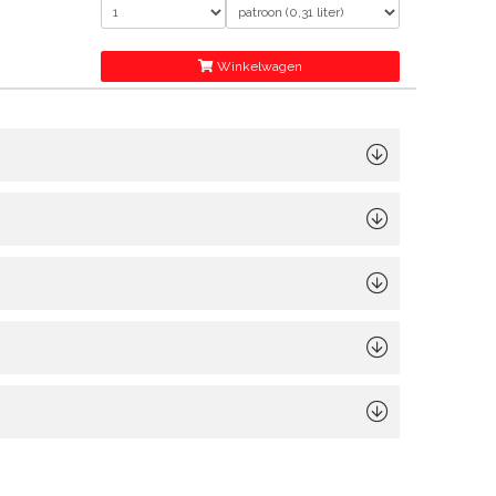
ursteen·
Winkelwagen