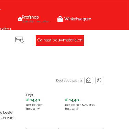
Profshop
Winkelwagen
Zakelijk bestellen
maken
Ga naar bouwmaterialen
Deel deze pagina:
Prijs
€ 14,40
€ 14,40
per
patroon
per
patroon (0,31 liter)
incl. BTW
incl. BTW
de beste
rken van
 behoort
en