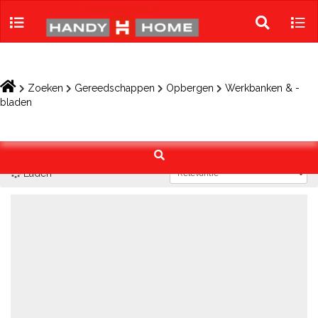
Skip
to
Toggle
Tog
content
search
navi
Zoeken
Gereedschappen
Opbergen
Werkbanken & -
bladen
Laden