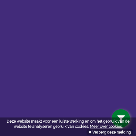
Contacteer ons
Kerkstoel bouwmaterialen
Deze website maakt voor een juiste werking en om het gebruik van de
Leopoldlei 54
website te analyseren gebruik van cookies.
Meer over cookies.
2220 Heist Op Den Berg
Verberg deze melding