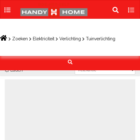
Skip
to
Toggle
Tog
content
search
navi
Zoeken
Elektriciteit
Verlichting
Tuinverlichting
Laden