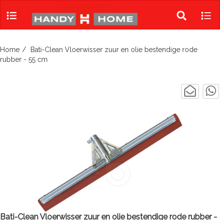
Skip
to
Toggle
Tog
content
search
navi
Home
Bati-Clean Vloerwisser zuur en olie bestendige rode
rubber - 55 cm
Bati-Clean Vloerwisser zuur en olie bestendige rode rubber -