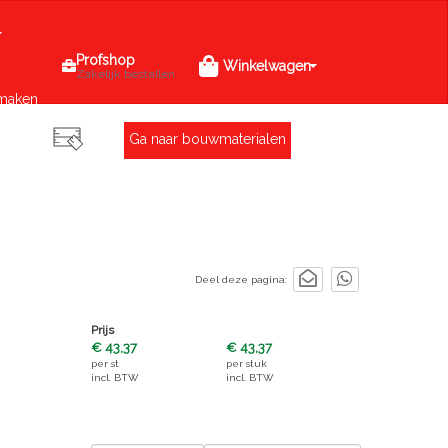
Profshop
Winkelwagen
Zakelijk bestellen
maken
Ga naar bouwmaterialen
Deel deze pagina:
Prijs
€ 43,37
€ 43,37
per
st
per
stuk
incl. BTW
incl. BTW