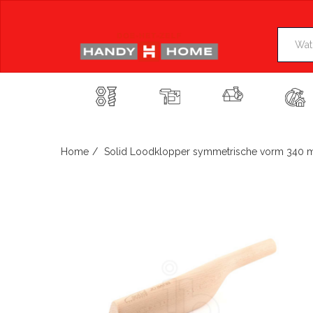
Skip
to
content
Home
Solid Loodklopper symmetrische vorm 340