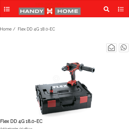
Skip
to
Toggle
Tog
content
search
navi
Home
Flex DD 4G 18.0-EC
Flex DD 4G 18.0-EC
Artikelcode: 9048134