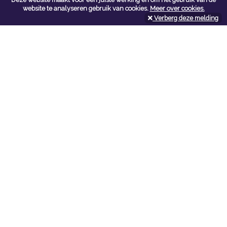
Contacteer ons
website te analyseren gebruik van cookies.
Meer over cookies.
Verberg deze melding
Kerkstoel bouwmaterialen
Leopoldlei 54
2220 Heist Op Den Berg
Tel:
015/24.47.26
Fax: 015/24.02.02
info@kerkstoel-bouwmaterialen.be
Openingsuren toonzaal
Werkdagen:
08:00 - 12:00 en 13:00 - 18:00
Zaterdag:
09:00 - 12:00
Openingsuren doe-het-zelf
Werkdagen:
07:00 - 18:00
Zaterdag:
08:00 - 16:00