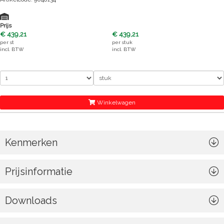
Prijs
€ 439,21
€ 439,21
per
st
per
stuk
incl. BTW
incl. BTW
Winkelwagen
Kenmerken
Prijsinformatie
Downloads