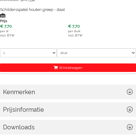
Schildersspatel houten greep - staal
Prijs
€ 7,70
€ 7,70
per
st
per
stuk
incl. BTW
incl. BTW
Winkelwagen
Kenmerken
Prijsinformatie
Downloads