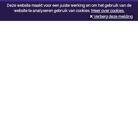
Deze website maakt voor een juiste werking en om het gebruik van de
Contacteer ons
website te analyseren gebruik van cookies.
Meer over cookies.
Verberg deze melding
Kerkstoel bouwmaterialen
Leopoldlei 54
2220 Heist Op Den Berg
Tel:
015/24.47.26
Fax: 015/24.02.02
info@kerkstoel-bouwmaterialen.be
Openingsuren toonzaal
Werkdagen:
08:00 - 12:00 en 13:00 - 18:00
Zaterdag:
09:00 - 12:00
Openingsuren doe-het-zelf
Werkdagen:
07:00 - 18:00
Zaterdag: