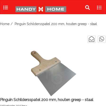
Skip
to
Toggle
Tog
content
search
navi
Home
Pinguin Schildersspatel 200 mm, houten greep - staal
Pinguin Schildersspatel 200 mm, houten greep - staal
Artikelcode: 9007554