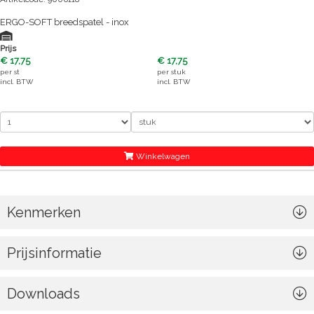
ERGO-SOFT breedspatel - inox
Prijs
€ 17,75
€ 17,75
per
st
per
stuk
incl. BTW
incl. BTW
Winkelwagen
Kenmerken
Prijsinformatie
Downloads