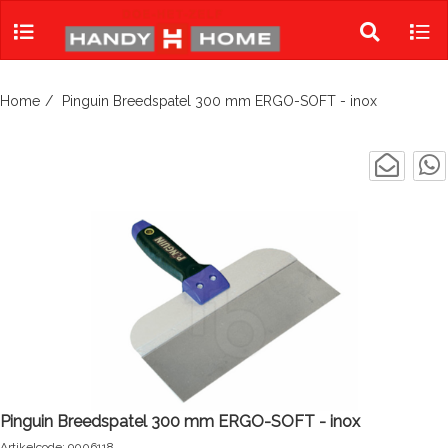
Skip
to
Toggle
Tog
content
search
navi
Home
Pinguin Breedspatel 300 mm ERGO-SOFT - inox
Pinguin Breedspatel 300 mm ERGO-SOFT - inox
Artikelcode: 9006118