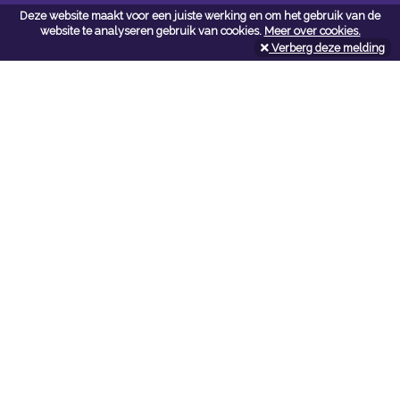
Deze website maakt voor een juiste werking en om het gebruik van de
Contacteer ons
website te analyseren gebruik van cookies.
Meer over cookies.
Verberg deze melding
Kerkstoel bouwmaterialen
Leopoldlei 54
2220 Heist Op Den Berg
Tel:
015/24.47.26
Fax: 015/24.02.02
info@kerkstoel-bouwmaterialen.be
Openingsuren toonzaal
Werkdagen:
08:00 - 12:00 en 13:00 - 18:00
Zaterdag:
09:00 - 12:00
Openingsuren doe-het-zelf
Werkdagen:
07:00 - 18:00
Zaterdag: