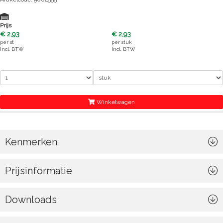
Prijs
€ 2,93
€ 2,93
per
st
per
stuk
incl. BTW
incl. BTW
Winkelwagen
Kenmerken
Prijsinformatie
Downloads