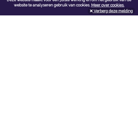
Contacteer ons
website te analyseren gebruik van cookies.
Meer over cookies.
Verberg deze melding
Kerkstoel bouwmaterialen
Leopoldlei 54
2220 Heist Op Den Berg
Tel:
015/24.47.26
Fax: 015/24.02.02
info@kerkstoel-bouwmaterialen.be
Openingsuren toonzaal
Werkdagen:
08:00 - 12:00 en 13:00 - 18:00
Zaterdag:
09:00 - 12:00
Openingsuren doe-het-zelf
Werkdagen:
07:00 - 18:00
Zaterdag:
08:00 - 16:00