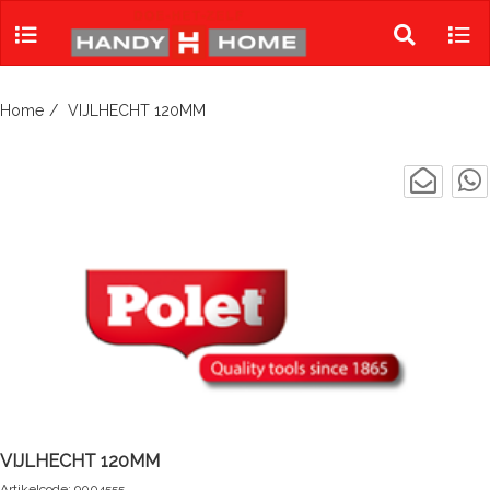
Skip
to
Toggle
Tog
content
search
navi
Home
VIJLHECHT 120MM
VIJLHECHT 120MM
Artikelcode: 9004555