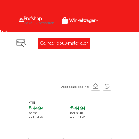
Profshop
Winkelwagen
Zakelijk bestellen
maken
Ga naar bouwmaterialen
Deel deze pagina:
Prijs
€ 44,94
€ 44,94
per
st
per
stuk
incl. BTW
incl. BTW