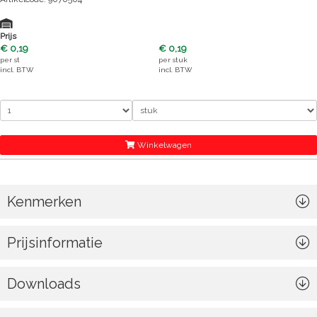
Prijs
€ 0,19
€ 0,19
per
st
per
stuk
incl. BTW
incl. BTW
Winkelwagen
Kenmerken
Prijsinformatie
Downloads