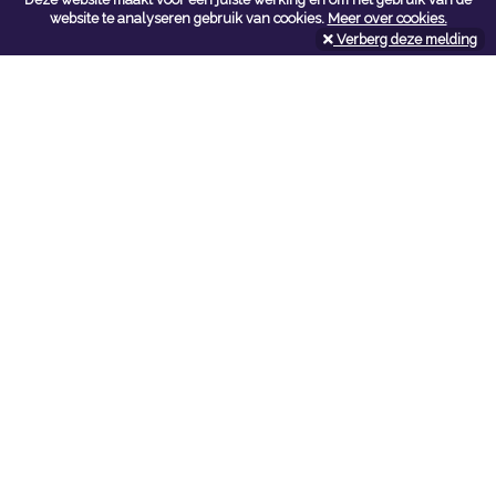
Contacteer ons
website te analyseren gebruik van cookies.
Meer over cookies.
Verberg deze melding
Kerkstoel bouwmaterialen
Leopoldlei 54
2220 Heist Op Den Berg
Tel:
015/24.47.26
Fax: 015/24.02.02
info@kerkstoel-bouwmaterialen.be
Openingsuren toonzaal
Werkdagen:
08:00 - 12:00 en 13:00 - 18:00
Zaterdag:
09:00 - 12:00
Openingsuren doe-het-zelf
Werkdagen:
07:00 - 18:00
Zaterdag:
08:00 - 16:00