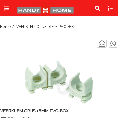
Skip
to
Toggle
Tog
content
search
navi
Home
VEERKLEM GRIJS 16MM PVC-BOX
VEERKLEM GRIJS 16MM PVC-BOX
Artikelcode: 9070504