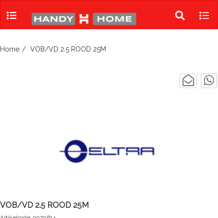
Skip
to
Toggle
Tog
content
search
navi
Home
VOB/VD 2.5 ROOD 25M
VOB/VD 2.5 ROOD 25M
Artikelcode: 9070614