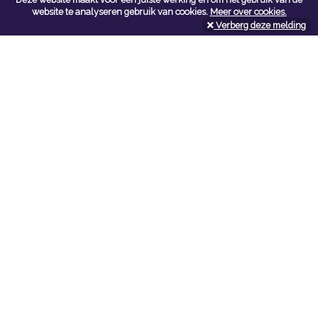
Contacteer ons
website te analyseren gebruik van cookies.
Meer over cookies.
Verberg deze melding
Kerkstoel bouwmaterialen
Leopoldlei 54
2220 Heist Op Den Berg
Tel:
015/24.47.26
Fax: 015/24.02.02
info@kerkstoel-bouwmaterialen.be
Openingsuren toonzaal
Werkdagen:
08:00 - 12:00 en 13:00 - 18:00
Zaterdag:
09:00 - 12:00
Openingsuren doe-het-zelf
Werkdagen:
07:00 - 18:00
Zaterdag:
08:00 - 16:00