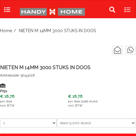
Skip
to
Toggle
Tog
content
search
navi
Home
NIETEN M 14MM 3000 STUKS IN DOOS
NIETEN M 14MM 3000 STUKS IN DOOS
Artikelcode: 9043016
Prijs
€ 18,76
€ 18,76
per
doos
per
doos (3.000 stuks)
incl. BTW
incl. BTW