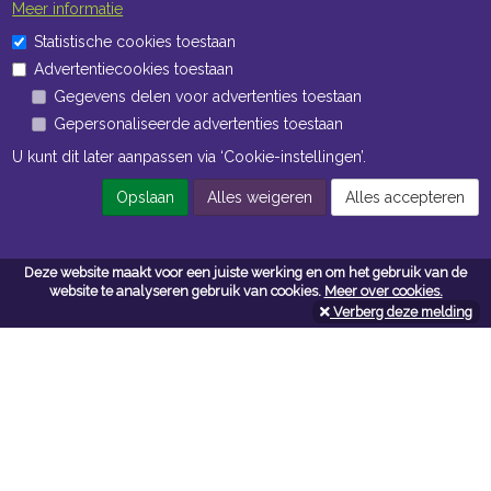
Meer informatie
Statistische cookies toestaan
Advertentiecookies toestaan
Gegevens delen voor advertenties toestaan
Gepersonaliseerde advertenties toestaan
U kunt dit later aanpassen via ‘Cookie-instellingen’.
Opslaan
Alles weigeren
Alles accepteren
Deze website maakt voor een juiste werking en om het gebruik van de
website te analyseren gebruik van cookies.
Meer over cookies.
Verberg deze melding
Contacteer ons
Kerkstoel bouwmaterialen
Leopoldlei 54
2220 Heist Op Den Berg
Tel:
015/24.47.26
Fax: 015/24.02.02
info@kerkstoel-bouwmaterialen.be