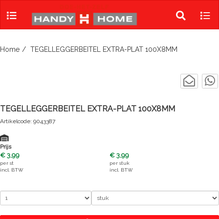
Skip
to
Toggle
Tog
content
search
navi
Home
TEGELLEGGERBEITEL EXTRA-PLAT 100X8MM
TEGELLEGGERBEITEL EXTRA-PLAT 100X8MM
Artikelcode: 9043387
Prijs
€ 3,99
€ 3,99
per
st
per
stuk
incl. BTW
incl. BTW