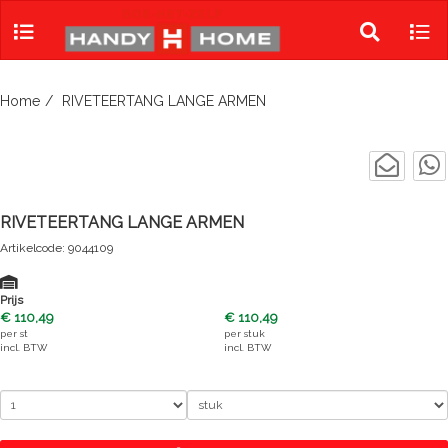
Skip
to
Toggle
Tog
content
search
navi
Home
RIVETEERTANG LANGE ARMEN
RIVETEERTANG LANGE ARMEN
Artikelcode: 9044109
Prijs
€ 110,49
€ 110,49
per
st
per
stuk
incl. BTW
incl. BTW