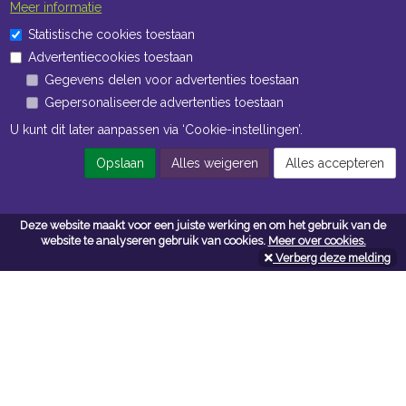
Meer informatie
Statistische cookies toestaan
Advertentiecookies toestaan
Gegevens delen voor advertenties toestaan
Gepersonaliseerde advertenties toestaan
U kunt dit later aanpassen via ‘Cookie-instellingen’.
Opslaan
Alles weigeren
Alles accepteren
Deze website maakt voor een juiste werking en om het gebruik van de
website te analyseren gebruik van cookies.
Meer over cookies.
Verberg deze melding
Contacteer ons
Kerkstoel bouwmaterialen
Leopoldlei 54
2220 Heist Op Den Berg
Tel:
015/24.47.26
Fax: 015/24.02.02
info@kerkstoel-bouwmaterialen.be