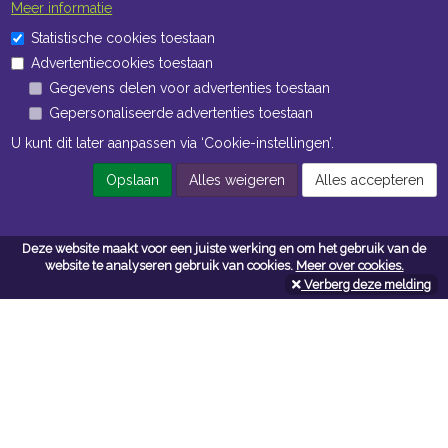
Meer informatie
Statistische cookies toestaan
Advertentiecookies toestaan
Gegevens delen voor advertenties toestaan
Gepersonaliseerde advertenties toestaan
U kunt dit later aanpassen via ‘Cookie-instellingen’.
Opslaan
Alles weigeren
Alles accepteren
Deze website maakt voor een juiste werking en om het gebruik van de
website te analyseren gebruik van cookies.
Meer over cookies.
Verberg deze melding
Contacteer ons
Kerkstoel bouwmaterialen
Leopoldlei 54
2220 Heist Op Den Berg
Tel:
015/24.47.26
Fax: 015/24.02.02
info@kerkstoel-bouwmaterialen.be