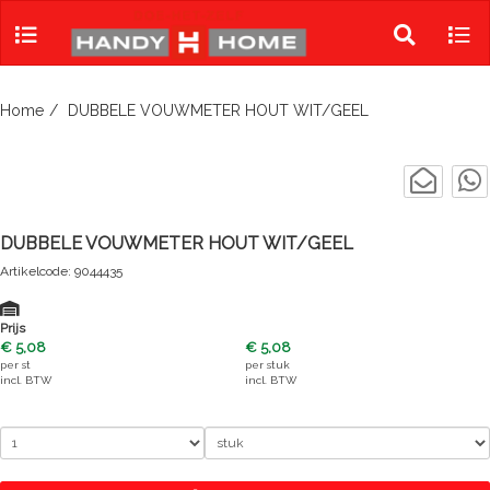
Skip
to
Toggle
Tog
content
search
navi
Home
DUBBELE VOUWMETER HOUT WIT/GEEL
DUBBELE VOUWMETER HOUT WIT/GEEL
Artikelcode: 9044435
Prijs
€ 5,08
€ 5,08
per
st
per
stuk
incl. BTW
incl. BTW