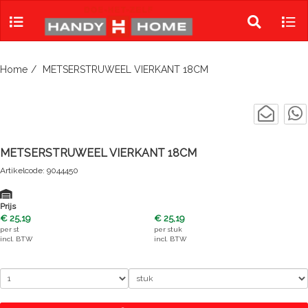
Skip
to
Toggle
Tog
content
search
navi
Home
METSERSTRUWEEL VIERKANT 18CM
METSERSTRUWEEL VIERKANT 18CM
Artikelcode: 9044450
Prijs
€ 25,19
€ 25,19
per
st
per
stuk
incl. BTW
incl. BTW