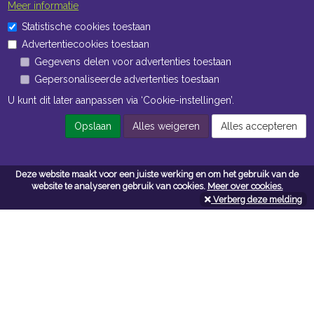
Meer informatie
Statistische cookies toestaan
Advertentiecookies toestaan
Gegevens delen voor advertenties toestaan
Gepersonaliseerde advertenties toestaan
U kunt dit later aanpassen via ‘Cookie-instellingen’.
Opslaan
Alles weigeren
Alles accepteren
Deze website maakt voor een juiste werking en om het gebruik van de
website te analyseren gebruik van cookies.
Meer over cookies.
Verberg deze melding
Contacteer ons
Kerkstoel bouwmaterialen
Leopoldlei 54
2220 Heist Op Den Berg
Tel:
015/24.47.26
Fax: 015/24.02.02
info@kerkstoel-bouwmaterialen.be