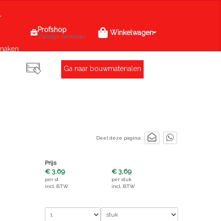
Profshop
Winkelwagen
Zakelijk bestellen
maken
Ga naar bouwmaterialen
Deel deze pagina:
Prijs
€ 3,69
€ 3,69
per
st
per
stuk
incl. BTW
incl. BTW