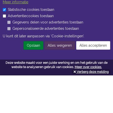
Meer informatie
Statistische cookies toestaan
Advertentiecookies toestaan
Gegevens delen voor advertenties toestaan
Gepersonaliseerde advertenties toestaan
U kunt dit later aanpassen via ‘Cookie-instellingen’.
Opslaan
Alles weigeren
Alles accepteren
Deze website maakt voor een juiste werking en om het gebruik van de
website te analyseren gebruik van cookies.
Meer over cookies.
Verberg deze melding
Contacteer ons
Kerkstoel bouwmaterialen
Leopoldlei 54
2220 Heist Op Den Berg
Tel:
015/24.47.26
Fax: 015/24.02.02
info@kerkstoel-bouwmaterialen.be