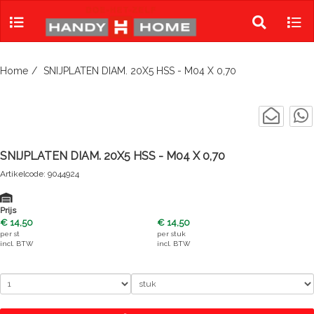
Skip
to
Toggle
Tog
content
search
navi
Home
SNIJPLATEN DIAM. 20X5 HSS - M04 X 0,70
SNIJPLATEN DIAM. 20X5 HSS - M04 X 0,70
Artikelcode: 9044924
Prijs
€ 14,50
€ 14,50
per
st
per
stuk
incl. BTW
incl. BTW