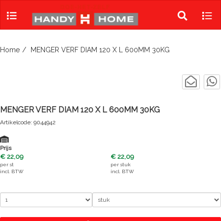
Skip
to
Toggle
Tog
content
search
navi
Home
MENGER VERF DIAM 120 X L 600MM 30KG
MENGER VERF DIAM 120 X L 600MM 30KG
Artikelcode: 9044942
Prijs
€ 22,09
€ 22,09
per
st
per
stuk
incl. BTW
incl. BTW