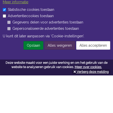
Meer informatie
Statistische cookies toestaan
Advertentiecookies toestaan
Gegevens delen voor advertenties toestaan
Gepersonaliseerde advertenties toestaan
U kunt dit later aanpassen via ‘Cookie-instellingen’.
Opslaan
Alles weigeren
Alles accepteren
Deze website maakt voor een juiste werking en om het gebruik van de
website te analyseren gebruik van cookies.
Meer over cookies.
Verberg deze melding
Contacteer ons
Kerkstoel bouwmaterialen
Leopoldlei 54
2220 Heist Op Den Berg
Tel:
015/24.47.26
Fax: 015/24.02.02
info@kerkstoel-bouwmaterialen.be