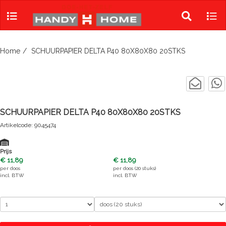
Skip
to
Toggle
Tog
content
search
navi
Home
SCHUURPAPIER DELTA P40 80X80X80 20STKS
SCHUURPAPIER DELTA P40 80X80X80 20STKS
Artikelcode: 9045474
Prijs
€ 11,89
€ 11,89
per
doos
per
doos (20 stuks)
incl. BTW
incl. BTW