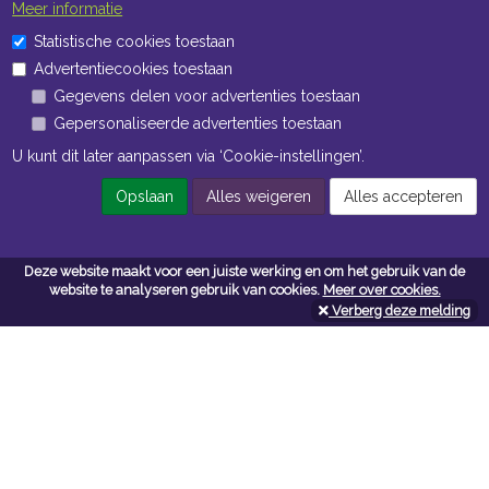
Meer informatie
Statistische cookies toestaan
Advertentiecookies toestaan
Gegevens delen voor advertenties toestaan
Gepersonaliseerde advertenties toestaan
U kunt dit later aanpassen via ‘Cookie-instellingen’.
Opslaan
Alles weigeren
Alles accepteren
Deze website maakt voor een juiste werking en om het gebruik van de
website te analyseren gebruik van cookies.
Meer over cookies.
Verberg deze melding
Contacteer ons
Kerkstoel bouwmaterialen
Leopoldlei 54
2220 Heist Op Den Berg
Tel:
015/24.47.26
Fax: 015/24.02.02
info@kerkstoel-bouwmaterialen.be