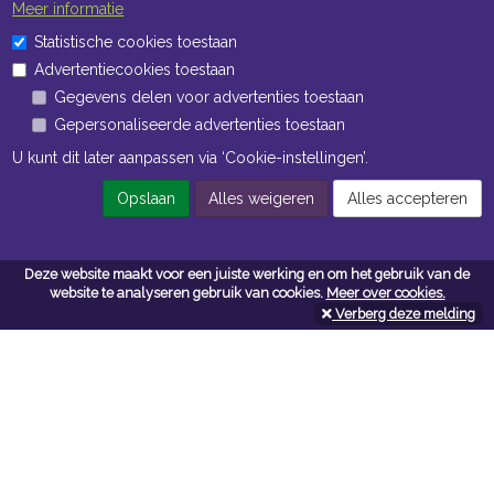
Meer informatie
Statistische cookies toestaan
Advertentiecookies toestaan
Gegevens delen voor advertenties toestaan
Gepersonaliseerde advertenties toestaan
U kunt dit later aanpassen via ‘Cookie-instellingen’.
Opslaan
Alles weigeren
Alles accepteren
Deze website maakt voor een juiste werking en om het gebruik van de
website te analyseren gebruik van cookies.
Meer over cookies.
Verberg deze melding
Contacteer ons
Kerkstoel bouwmaterialen
Leopoldlei 54
2220 Heist Op Den Berg
Tel:
015/24.47.26
Fax: 015/24.02.02
info@kerkstoel-bouwmaterialen.be