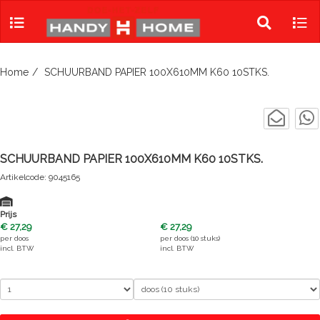
Skip
to
Toggle
Tog
content
search
navi
Home
SCHUURBAND PAPIER 100X610MM K60 10STKS.
SCHUURBAND PAPIER 100X610MM K60 10STKS.
Artikelcode: 9045165
Prijs
€ 27,29
€ 27,29
per
doos
per
doos (10 stuks)
incl. BTW
incl. BTW