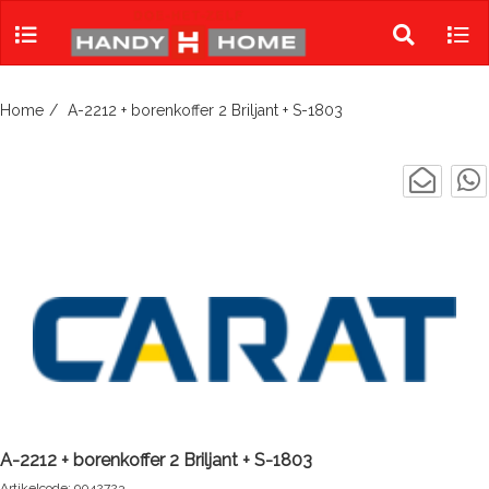
Skip
to
Toggle
Tog
content
search
navi
Home
A-2212 + borenkoffer 2 Briljant + S-1803
A-2212 + borenkoffer 2 Briljant + S-1803
Artikelcode: 9042723