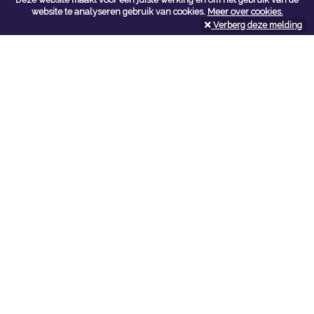
Contacteer ons
website te analyseren gebruik van cookies.
Meer over cookies.
Verberg deze melding
Kerkstoel bouwmaterialen
Leopoldlei 54
2220 Heist Op Den Berg
Tel:
015/24.47.26
Fax: 015/24.02.02
info@kerkstoel-bouwmaterialen.be
Openingsuren toonzaal
Werkdagen:
08:00 - 12:00 en 13:00 - 18:00
Zaterdag:
09:00 - 12:00
Openingsuren doe-het-zelf
Werkdagen:
07:00 - 18:00
Zaterdag:
08:00 - 16:00