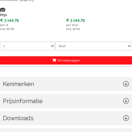
Prijs
€ 3.144,79
€ 3.144,79
per
st
per
stuk
incl. BTW
incl. BTW
Winkelwagen
Kenmerken
Prijsinformatie
Downloads