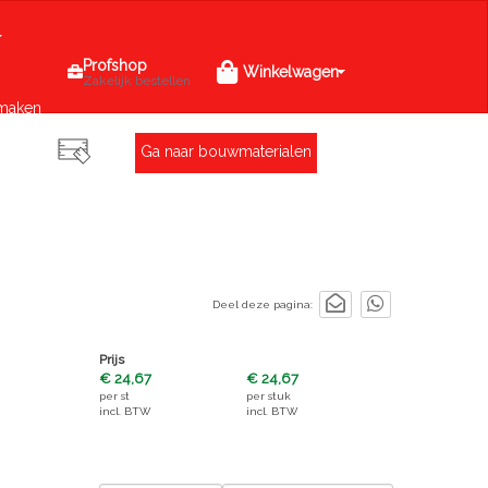
Profshop
Winkelwagen
Zakelijk bestellen
maken
Ga naar bouwmaterialen
Deel deze pagina:
Prijs
€ 24,67
€ 24,67
per
st
per
stuk
incl. BTW
incl. BTW