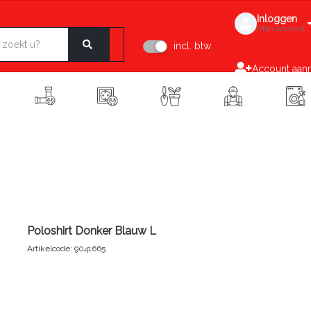
Inloggen
Mijn account
incl. btw
Account aan
Poloshirt Donker Blauw L
Artikelcode: 9041665